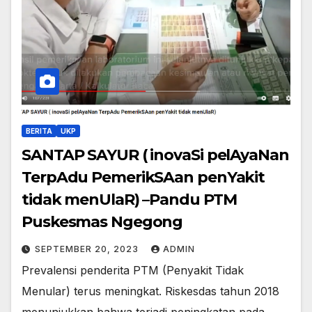
BERITA
UKP
SANTAP SAYUR ( inovaSi pelAyaNan
TerpAdu PemerikSAan penYakit
tidak menUlaR) –Pandu PTM
Puskesmas Ngegong
SEPTEMBER 20, 2023
ADMIN
Prevalensi penderita PTM (Penyakit Tidak
Menular) terus meningkat. Riskesdas tahun 2018
menunjukkan bahwa terjadi peningkatan pada