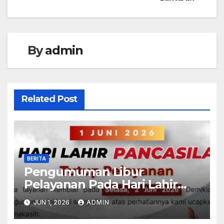
By
admin
Related Post
BERITA
Pengumuman Libur
Pelayanan Pada Hari Lahir
Pancasila
JUN 1, 2026
ADMIN