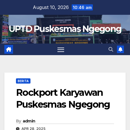
Skip
August 10, 2026
10:46 am
to
content
UPTD Puskesmas Ngegong
BERITA
Rockport Karyawan
Puskesmas Ngegong
By
admin
APR 28, 2025