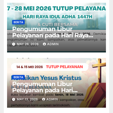
BERITA
Pengumuman Libur
Pelayanan pada Hari Raya
Idul Adha 1447 H
MAY 26, 2026
ADMIN
BERITA
Pengumuman Libur
Pelayanan pada Hari
Kenaikan Yesus Kristus
MAY 13, 2026
ADMIN