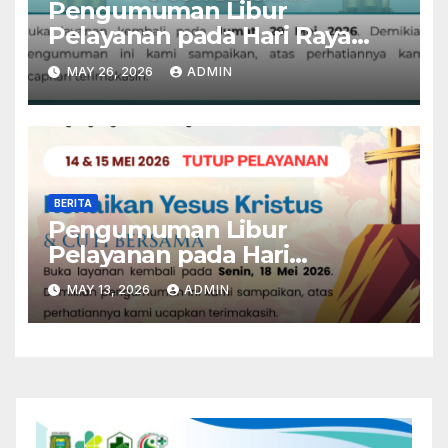
Pengumuman Libur
Pelayanan pada Hari Raya
Idul Adha 1447 H
MAY 26, 2026
ADMIN
BERITA
Pengumuman Libur
Pelayanan pada Hari
Kenaikan Yesus Kristus
MAY 13, 2026
ADMIN