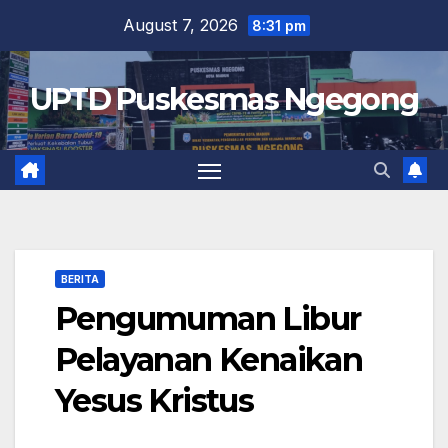
Skip
August 7, 2026
8:31 pm
to
content
UPTD Puskesmas Ngegong
BERITA
Pengumuman Libur
Pelayanan Kenaikan
Yesus Kristus