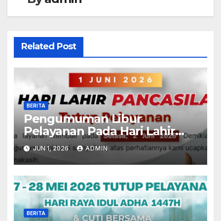
Related Post
BERITA
Pengumuman Libur
Pelayanan Pada Hari Lahir
Pancasila
JUN 1, 2026
ADMIN
BERITA